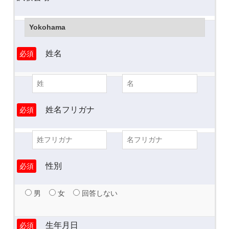
姓名
必須
姓名フリガナ
必須
性別
必須
男
女
回答しない
生年月日
必須